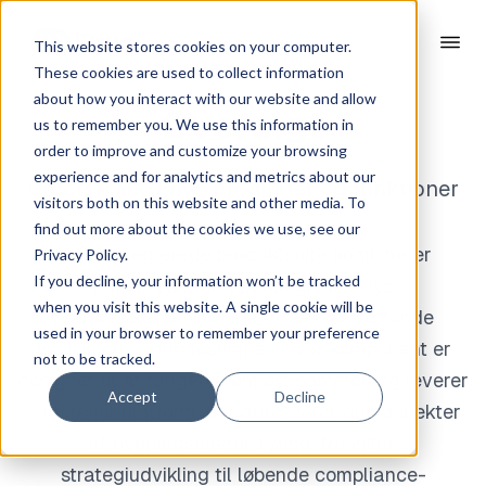
This website stores cookies on your computer.
These cookies are used to collect information
about how you interact with our website and allow
Oversigt
us to remember you. We use this information in
order to improve and customize your browsing
experience and for analytics and metrics about our
Udforsk alle Envo produkter og funktioner
visitors both on this website and other media. To
find out more about the cookies we use, see our
Vores integrerede produktsuite kombinerer
Privacy Policy.
If you decline, your information won’t be tracked
banebrydende teknologi med dyb
when you visit this website. A single cookie will be
brancheekspertise til at levere omfattende
used in your browser to remember your preference
energioptimering løsninger. Hver komponent er
not to be tracked.
designet til at fungere sømløst sammen og leverer
Accept
Decline
en forenet platform, der adresserer alle aspekter
af bygningsenergistyring, fra initial
strategiudvikling til løbende compliance-